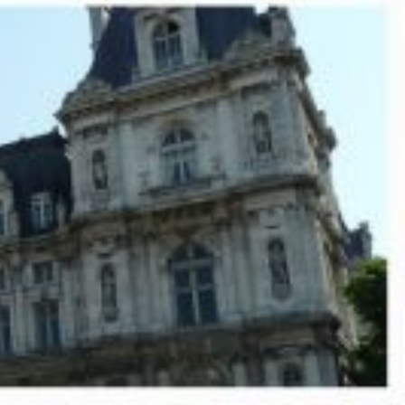
s paies d'octobre des agent-es de la Ville
e 1er mars 2025. L'UNSA Ville de Paris
isé-es contre ces mesures injustes
a baisse d’indemnisation des arrêts maladie ordinaire : c’est le
iciel de paie.
é finalisées en septembre, soit 7 mois plus tard. Les reprises de
iculté. L’UGD pourra alors saisir un responsable du service des
.