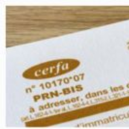
Qui sommes-nous ?
S'inscrire à la newsletter
Découvrir l'UN
Rémunération
|
Temps de travail
|
Santé & maladie
|
Vos représentants
Nous rejoindre
Objectifs et Action
Médias