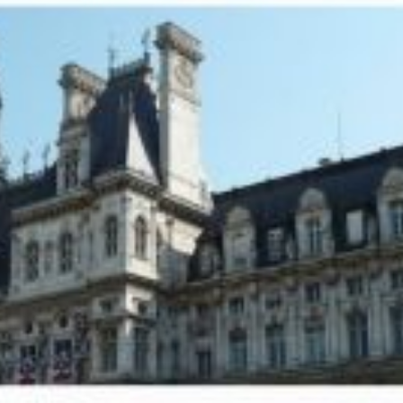
mois plus tard : honteux ! Correction sur le
 pour congé maladie passées à 90% depuis l
t le point en commentaires et on reste mobil
Arrêts maladie ordinaire :
Reprises sur rémunérations sur la paie d’octobre !
itoriales ont l’obligation de mettre en œuvre à compter du 1er mars 2025 l
mettre en œuvre dès le 1er mars car il lui fallait d’abord adapter son log
 1er mars, tu as continué à être rémunéré à 100% au lieu de 90%.
 le logiciel de paie le permettrait… Les adaptations informatiques ont ét
ire la fiche de mise en œuvre de la DRH en cliquant ici)
ents concernés pourront contacter leur UGD et leur expliquer leur diff
avec les agents concernés et examine un étalement sur 2025 voire 2026