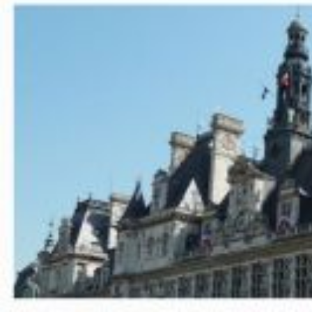
–10% de rémunération et prélevés plus de 6 
de Paris du trop perçu des indemnisations
avait dénoncé ces mesures injustes ! On fai
Suite au décret d’application du 27 février 2025, les collectivités terr
passage de 100% à 90%.
La Ville a dû se conformer à cette obligation légale mais n’a pas pu la 
Conséquence : si tu as déclaré un congé maladie ordinaire à partir du
Mais la Ville annonçait que les 10% de différence seraient repris quand
rémunérations seront donc effectives à partir de la prochaine paie. (L
La Direction des ressources humaines (DRH) nous a indiqué que les ag
ressources humaines (SRH) de la Direction pour qu’il prenne contact 