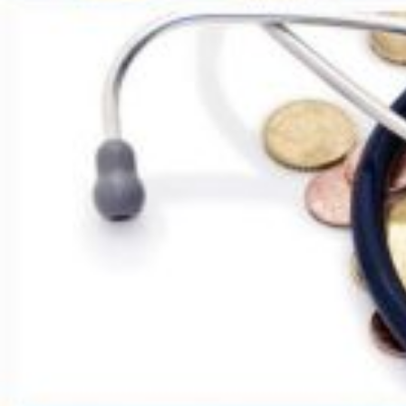
Qui sommes-nous ?
Rémunération
Temps de travail
Santé & maladie
Vos représentants
S'incrire à la newsletter
Découvrir l'UNSA
Nous rejoindre
Objectifs et Action
Médias
22 octobre 2025 / Temps de lecture : 2 min /
Imprimer cet article
-10% de rémunération sur les pai
passage des congés maladie à 9