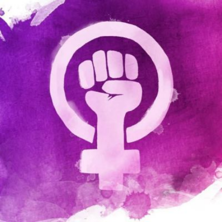
Qui sommes-
S'inscrire à la
Découvrir
nous ?
newsletter
l'UNSA
Rémunération
|
Temps de travail
|
Santé & maladie
|
Vos représentants
Nous rejoindre
Objectifs et Action
Médias