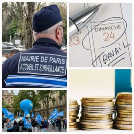
Qui sommes-
S'inscrire à la
Découvrir
nous ?
newsletter
l'UNSA
Rémunération
|
Temps de travail
|
Santé & maladie
|
Vos représentants
Nous rejoindre
Objectifs et Action
Médias