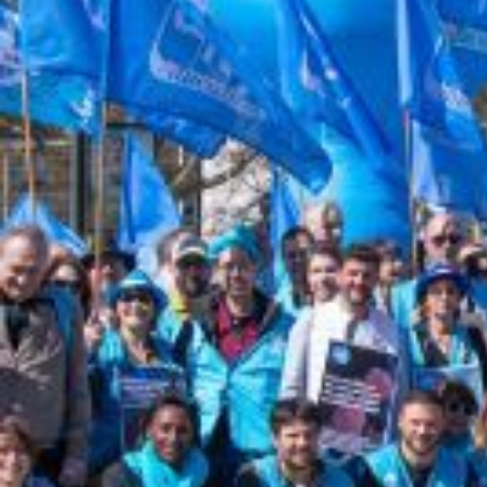
Qui sommes-nous ?
Rémunération
Temps de travail
Santé & maladie
Vos représentants
S'incrire à la newsletter
Découvrir l'UNSA
Nous rejoindre
Objectifs et Action
Médias
07 mai 2025 / Temps de lecture : 2 min /
Imprimer cet article
Appel à une journée d'action le
Pour la Fonction publique, pour les agents 