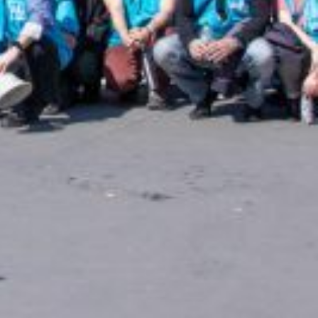
 ministre de la Fonction publique et l’ensemble du gouvernement aux
ous les cadres du dialogue social.
dèle social et les droits qu’il garantit aux citoyen⋅nes et usager⋅es.
econnaissance de ses personnels et des missions d’intérêt général
lle devait être confirmée, signifierait suppressions massives d’emplois
re y compris en Outre-Mer, et cela sur plusieurs années… Il est
r raison de santé. Néanmoins, le gouvernement a persisté à infliger une
de la GIPA pour 2024 et 2025 alors même que toutes les rémunérations
ns et préoccupations des agent⋅es publics, notamment en matière
ont faites.