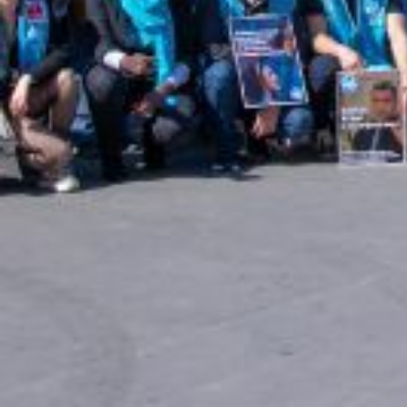
Nos organisations syndicales CGT, UNSA, FSU, Solidaires, CFE-CGC co
revendications et aux propositions exprimées très massivement notamme
Mesurant la gravité des crises aux niveaux international, européen et na
Pour nous, cela passe par la préservation et le développement des servi
qu’elles et ils exercent quotidiennement.
De ce point de vue, nos organisations alertent sur l’orientation choisi
publics, poursuite du gel de la valeur du point d’indice, affaiblisseme
nécessaire de refuser cette austérité budgétaire pour que d’autres choix
Par leur mobilisation, les personnels ont gagné l’abandon du projet d’a
réduction de 10 % de la rémunération lorsque les personnels sont plac
de la fonction publique ont été affaiblies par les effets de la crise infl
L’agenda social adressé aux organisations syndicales par le ministre 
d’amélioration des rémunérations et des conditions de travail. Tout au 