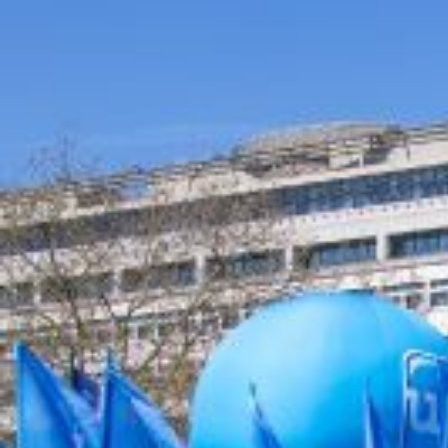
Qui sommes-nous ?
S'inscrire à la newsletter
Découvrir l'UN
Rémunération
|
Temps de travail
|
Santé & maladie
|
Vos représentants
Nous rejoindre
Objectifs et Action
Médias