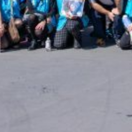
nstatent la grande insuffisance des premières réponses faites par le
nt dans la grève et les manifestations du 5 décembre dernier ou dans t
tional, elles réaffirment dans ce contexte la nécessité de préserver le mo
ces publics, de la fonction publique qui en assume l’essentiel, par la r
e par le gouvernement concernant la préparation du budget 2026 qui, si e
nts et abandons de missions de service public sur l’ensemble du territoi
 soient faits en faveur de la fonction publique et de ses agent⋅es.
ugmenter à trois jours le délai de carence en cas d’arrêt de travail pou
és en congés de maladie ordinaire. Il a aussi maintenu la suppression 
ationniste des années passées.
chargé de la fonction publique ne répond pas en l’état aux revendicatio
plus, de vagues annonces concernant les rémunérations les plus faibles s