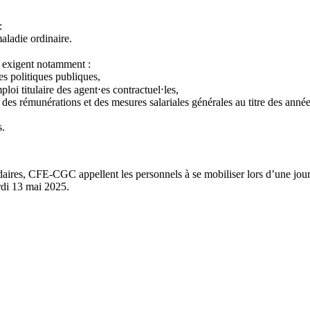
:
aladie ordinaire.
s, exigent notamment :
s politiques publiques,
loi titulaire des agent⋅es contractuel⋅les,
 des rémunérations et des mesures salariales générales au titre des année
s.
es, CFE-CGC appellent les personnels à se mobiliser lors d’une journée
ardi 13 mai 2025.