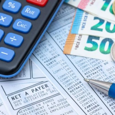
Qui sommes-
S'inscrire à la
Découvrir
nous ?
newsletter
l'UNSA
Rémunération
|
Temps de travail
|
Santé & maladie
|
Vos représentants
Nous rejoindre
Objectifs et Action
Médias