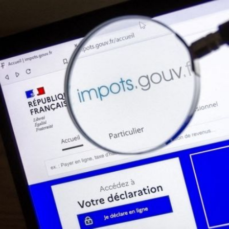
Qui sommes-
S'inscrire à la
Découvrir
nous ?
newsletter
l'UNSA
Rémunération
|
Temps de travail
|
Santé & maladie
|
Vos représentants
Nous rejoindre
Objectifs et Action
Médias