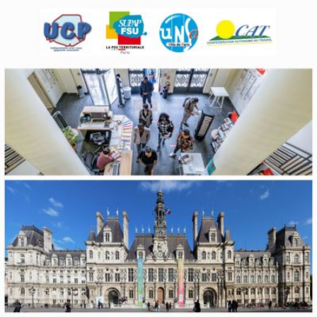
Qui sommes-
S'inscrire à la
Découvrir
nous ?
newsletter
l'UNSA
Rémunération
|
Temps de travail
|
Santé & maladie
|
Vos représentants
Nous rejoindre
Objectifs et Action
Médias