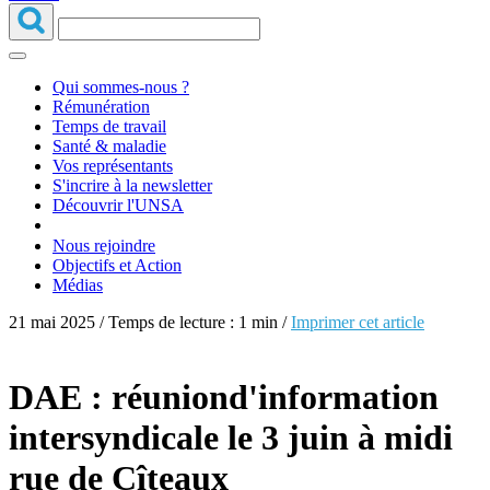
Qui sommes-nous ?
Rémunération
Temps de travail
Santé & maladie
Vos représentants
S'incrire à la newsletter
Découvrir l'UNSA
Nous rejoindre
Objectifs et Action
Médias
21 mai 2025 / Temps de lecture : 1 min /
Imprimer cet article
DAE : réuniond'information
intersyndicale le 3 juin à midi
rue de Cîteaux