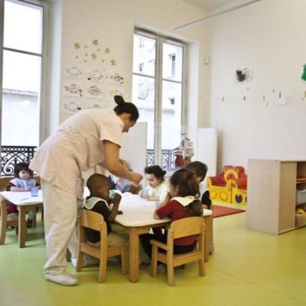
Qui sommes-
S'inscrire à la
Découvrir
nous ?
newsletter
l'UNSA
Rémunération
|
Temps de travail
|
Santé & maladie
|
Vos représentants
Nous rejoindre
Objectifs et Action
Médias