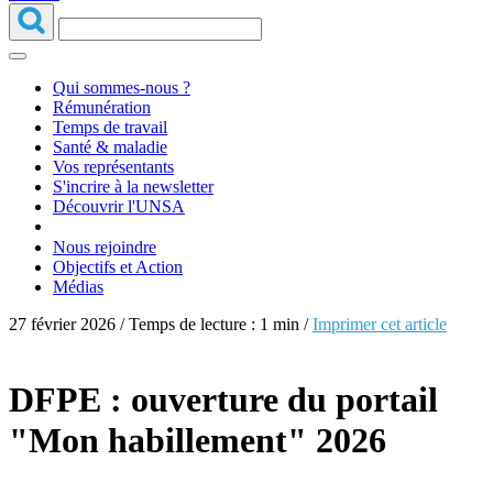
Qui sommes-nous ?
Rémunération
Temps de travail
Santé & maladie
Vos représentants
S'incrire à la newsletter
Découvrir l'UNSA
Nous rejoindre
Objectifs et Action
Médias
27 février 2026 / Temps de lecture : 1 min /
Imprimer cet article
DFPE : ouverture du portail
"Mon habillement" 2026