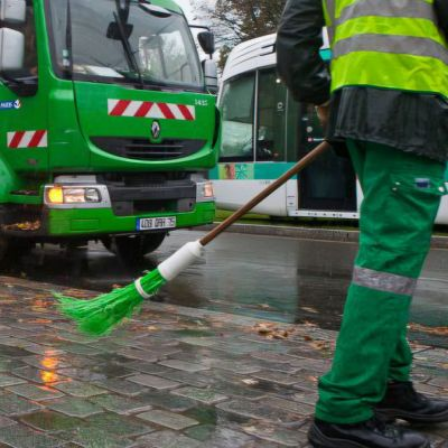
Qui sommes-
S'inscrire à la
Découvrir
nous ?
newsletter
l'UNSA
Rémunération
|
Temps de travail
|
Santé & maladie
|
Vos représentants
Nous rejoindre
Objectifs et Action
Médias