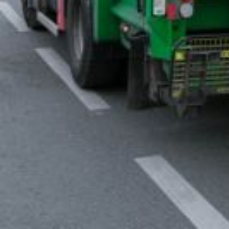
retour sur les revendications de l'UNSA pou
DES MÉTIERS ESSENTIELS, UNE RECONNAISSANCE I
Les éboueur·e·s et égoutier·ère·s, au cœur du bon fonctionnement de not
Pourtant, ils et elles perçoivent aujourd’hui l’IFSE la plus basse de la co
Nous exigeons une revalorisation immédiate de l’IFSE à la hauteur d
ÉVOLUTION DE CARRIÈRE : DES PERSPECTIVES BLO
De nombreux agents comptabilisant une dizaine d’années d’ancienneté
Nous demandons :
Ø La mise en place d’un oral d’accès, à l’image de ce qui existe pou
Ø Une ouverture réelle des parcours professionnels