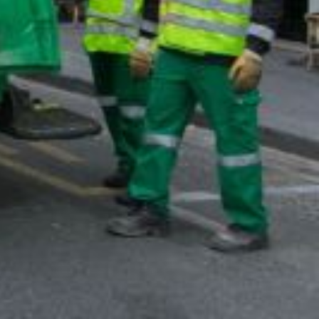
é et à la sécurité publique.
 leurs missions.
s services opérationnels nettoiement).