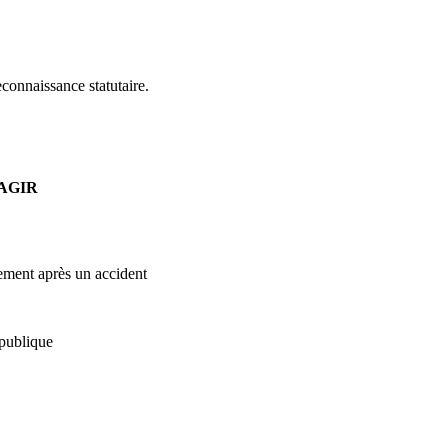
econnaissance statutaire.
AGIR
uement après un accident
 publique