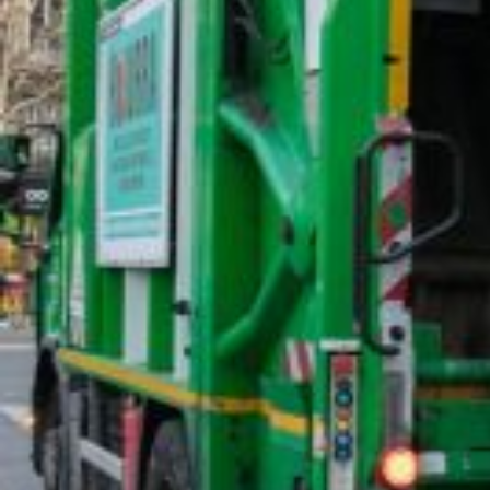
Qui sommes-nous ?
Rémunération
Temps de travail
Santé & maladie
Vos représentants
S'incrire à la newsletter
Découvrir l'UNSA
Nous rejoindre
Objectifs et Action
Médias
09 mai 2026 / Temps de lecture : 2 min /
Imprimer cet article
DPE : des métiers essentiels, un
Evolution des carrières, sécurité et conditi