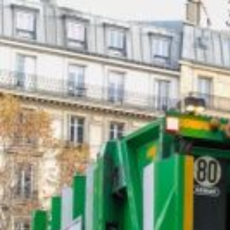
Qui sommes-nous ?
S'inscrire à la newsletter
Découvrir l'UN
Rémunération
|
Temps de travail
|
Santé & maladie
|
Vos représentants
Nous rejoindre
Objectifs et Action
Médias