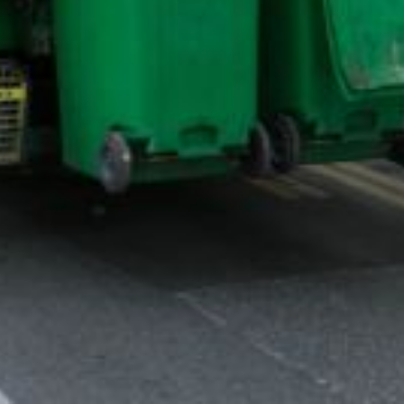
r les agent-es de la Ville de Paris
NSUFFISANTE
re ville, assurent chaque jour des missions indispensables à la salubrit
llectivité, en total décalage avec la pénibilité, les risques et l’utilité de
e leur engagement.
QUÉES
 pourraient légitimement accéder aux fonctions de TSON (technicien de
r les TSOT (Technicien des Services Opérationnels transport)