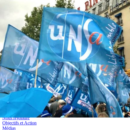
Qui sommes-
S'inscrire à la
Découvrir
nous ?
newsletter
l'UNSA
Rémunération
|
Temps de travail
|
Santé & maladie
|
Vos représentants
Nous rejoindre
Objectifs et Action
Médias