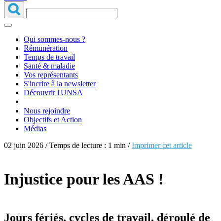
Qui sommes-nous ?
Rémunération
Temps de travail
Santé & maladie
Vos représentants
S'incrire à la newsletter
Découvrir l'UNSA
Nous rejoindre
Objectifs et Action
Médias
02 juin 2026 / Temps de lecture : 1 min /
Imprimer cet article
Injustice pour les AAS !
Jours fériés, cycles de travail, déroulé de