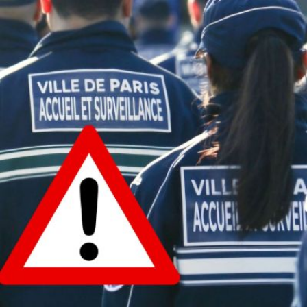
Qui sommes-
S'inscrire à la
Découvrir
nous ?
newsletter
l'UNSA
Rémunération
|
Temps de travail
|
Santé & maladie
|
Vos représentants
Nous rejoindre
Objectifs et Action
Médias