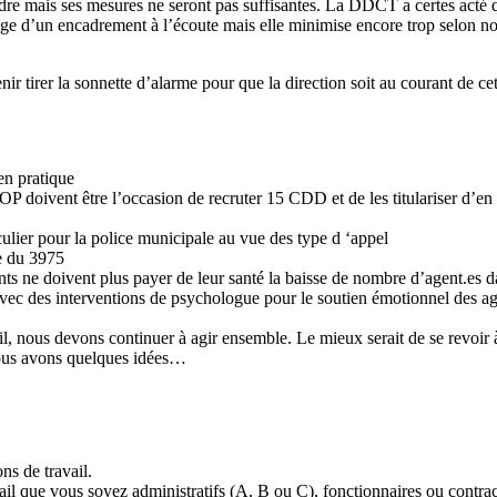
endre mais ses mesures ne seront pas suffisantes. La DDCT a certes acté
sage d’un encadrement à l’écoute mais elle minimise encore trop selon nou
r tirer la sonnette d’alarme pour que la direction soit au courant de cet
en pratique
OP doivent être l’occasion de recruter 15 CDD et de les titulariser d’en 
ulier pour la police municipale au vue des type d ‘appel
re du 3975
ents ne doivent plus payer de leur santé la baisse de nombre d’agent.es da
, avec des interventions de psychologue pour le soutien émotionnel des a
il, nous devons continuer à agir ensemble. Le mieux serait de se revoir
Nous avons quelques idées…
ns de travail.
avail que vous soyez administratifs (A, B ou C), fonctionnaires ou contr