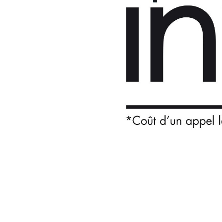
Qui sommes-nous ?
Rémunération
Temps de travail
Santé & maladie
Vos représentants
S'incrire à la newsletter
Découvrir l'UNSA
Nous rejoindre
Objectifs et Action
Médias
22 mai 2024 / Temps de lecture : 5 min /
Imprimer cet article
La DDCT pas encore assez à l'é
Cadence de travail : stop à la pression !