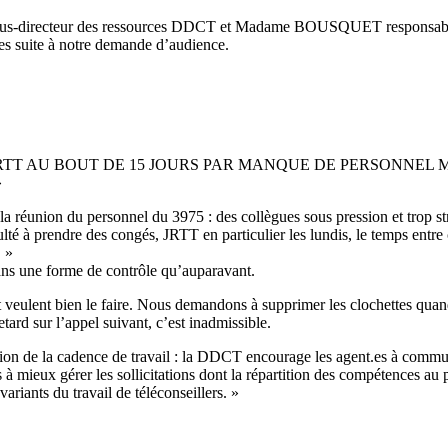
recteur des ressources DDCT et Madame BOUSQUET responsable du ser
 suite à notre demande d’audience.
 JRTT AU BOUT DE 15 JOURS PAR MANQUE DE PERSONNEL 
»
a réunion du personnel du 3975 : des collègues sous pression et trop stre
fficulté à prendre des congés, JRTT en particulier les lundis, le temps en
. »
ans une forme de contrôle qu’auparavant.
s et veulent bien le faire. Nous demandons à supprimer les clochettes qua
ard sur l’appel suivant, c’est inadmissible.
tion de la cadence de travail : la DDCT encourage les agent.es à comm
s à mieux gérer les sollicitations dont la répartition des compétences au pl
ariants du travail de téléconseillers. »