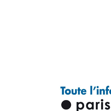
Qui sommes-nous ?
S'inscrire à la newsletter
Découvrir l'UN
Rémunération
|
Temps de travail
|
Santé & maladie
|
Vos représentants
Nous rejoindre
Objectifs et Action
Médias