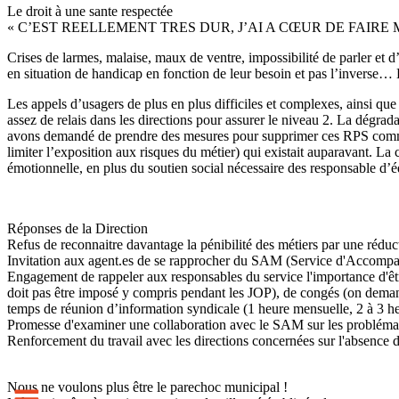
Le droit à une sante respectée
« C’EST REELLEMENT TRES DUR, J’AI A CŒUR DE FAIR
Crises de larmes, malaise, maux de ventre, impossibilité de parler et d’ê
en situation de handicap en fonction de leur besoin et pas l’inverse…
Les appels d’usagers de plus en plus difficiles et complexes, ainsi que
assez de relais dans les directions pour assurer le niveau 2. La dégradat
avons demandé de prendre des mesures pour supprimer ces RPS comme : L
limiter l’exposition aux risques du métier) qui existait auparavant. La 
émotionnelle, en plus du soutien social nécessaire des responsable d’é
Réponses de la Direction
Refus de reconnaitre davantage la pénibilité des métiers par une réduc
Invitation aux agent.es de se rapprocher du SAM (Service d'Accompag
Engagement de rappeler aux responsables du service l'importance d'être 
doit pas être imposé y compris pendant les JOP), de congés (on demand
temps de réunion d’information syndicale (1 heure mensuelle, 2 à 3 heu
Promesse d'examiner une collaboration avec le SAM sur les problémati
Renforcement du travail avec les directions concernées sur l'absence de
Nous ne voulons plus être le parechoc municipal !