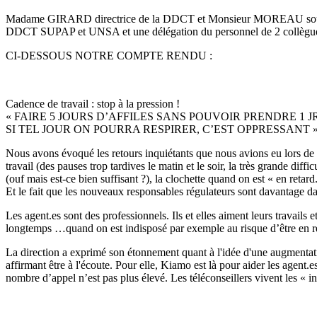
Madame GIRARD directrice de la DDCT et Monsieur MOREAU sous-di
DDCT SUPAP et UNSA et une délégation du personnel de 2 collègues
CI-DESSOUS NOTRE COMPTE RENDU :
Cadence de travail : stop à la pression !
« FAIRE 5 JOURS D’AFFILES SANS POUVOIR PRENDRE 1
SI TEL JOUR ON POURRA RESPIRER, C’EST OPPRESSANT 
Nous avons évoqué les retours inquiétants que nous avions eu lors de l
travail (des pauses trop tardives le matin et le soir, la très grande di
(ouf mais est-ce bien suffisant ?), la clochette quand on est « en retard
Et le fait que les nouveaux responsables régulateurs sont davantage d
Les agent.es sont des professionnels. Ils et elles aiment leurs travail
longtemps …quand on est indisposé par exemple au risque d’être en ret
La direction a exprimé son étonnement quant à l'idée d'une augmenta
affirmant être à l'écoute. Pour elle, Kiamo est là pour aider les agent.e
nombre d’appel n’est pas plus élevé. Les téléconseillers vivent les « inv