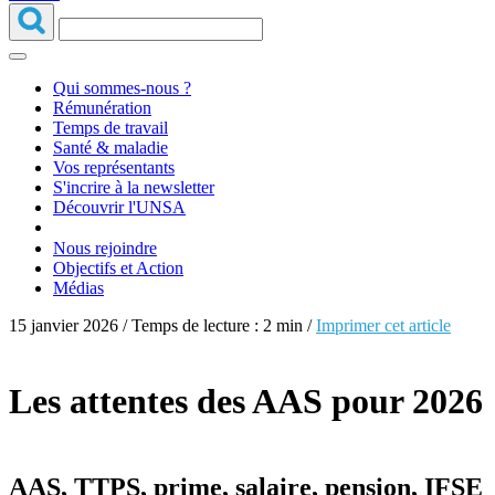
Qui sommes-nous ?
Rémunération
Temps de travail
Santé & maladie
Vos représentants
S'incrire à la newsletter
Découvrir l'UNSA
Nous rejoindre
Objectifs et Action
Médias
15 janvier 2026 / Temps de lecture : 2 min /
Imprimer cet article
Les attentes des AAS pour 2026
AAS, TTPS, prime, salaire, pension, IFSE