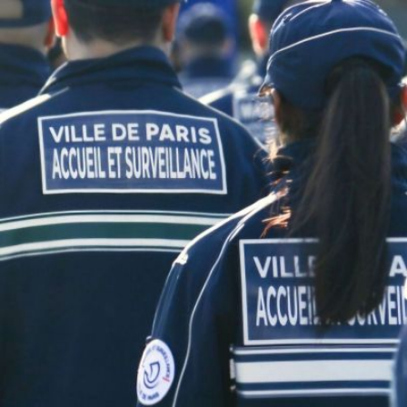
Qui sommes-
S'inscrire à la
Découvrir
nous ?
newsletter
l'UNSA
Rémunération
|
Temps de travail
|
Santé & maladie
|
Vos représentants
Nous rejoindre
Objectifs et Action
Médias