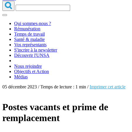
Qui sommes-nous ?
Rémunération
Temps de travail
Santé & maladie
Vos représentants
S'incrire à la newsletter
Découvrir l'UNSA
Nous rejoindre
Objectifs et Action
Médias
05 décembre 2023 / Temps de lecture : 1 min /
Imprimer cet article
Postes vacants et prime de
remplacement