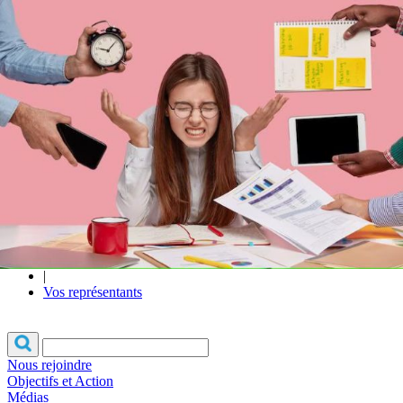
Qui sommes-
S'inscrire à la
Découvrir
nous ?
newsletter
l'UNSA
Rémunération
|
Temps de travail
|
Santé & maladie
|
Vos représentants
Nous rejoindre
Objectifs et Action
Médias