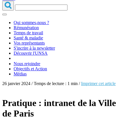
Qui sommes-nous ?
Rémunération
Temps de travail
Santé & maladie
Vos représentants
S'incrire à la newsletter
Découvrir l'UNSA
Nous rejoindre
Objectifs et Action
Médias
26 janvier 2024 / Temps de lecture : 1 min /
Imprimer cet article
Pratique : intranet de la Ville
de Paris