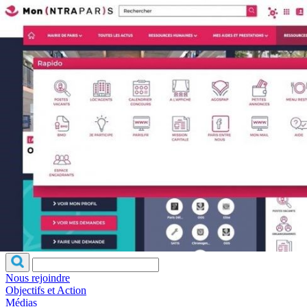
Qui sommes-
S'inscrire à la
Découvrir
nous ?
newsletter
l'UNSA
Rémunération
|
Temps de travail
|
Santé & maladie
|
Vos représentants
Nous rejoindre
Objectifs et Action
Médias