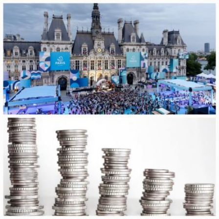
Qui sommes-
S'inscrire à la
Découvrir
nous ?
newsletter
l'UNSA
Rémunération
|
Temps de travail
|
Santé & maladie
|
Vos représentants
Nous rejoindre
Objectifs et Action
Médias