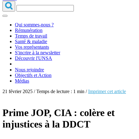
Qui sommes-nous ?
Rémunération
Temps de travail
Santé & maladie
Vos représentants
S'incrire à la newsletter
Découvrir l'UNSA
Nous rejoindre
Objectifs et Action
Médias
21 février 2025 / Temps de lecture : 1 min /
Imprimer cet article
Prime JOP, CIA : colère et
injustices à la DDCT