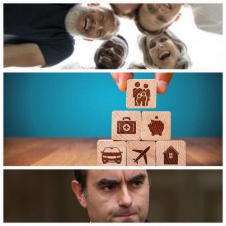
Qui sommes-
S'inscrire à la
Découvrir
nous ?
newsletter
l'UNSA
Rémunération
|
Temps de travail
|
Santé & maladie
|
Vos représentants
Nous rejoindre
Objectifs et Action
Médias