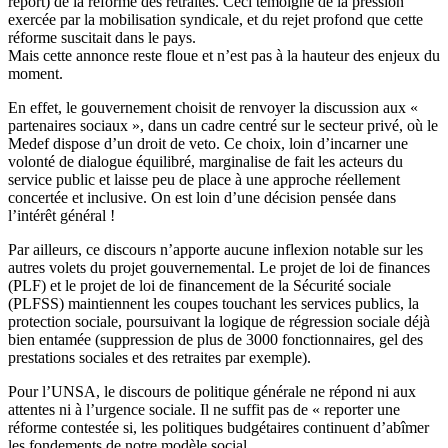
report) de la réforme des retraites. Ceci témoigne de la pression
exercée par la mobilisation syndicale, et du rejet profond que cette
réforme suscitait dans le pays.
Mais cette annonce reste floue et n’est pas à la hauteur des enjeux du
moment.
En effet, le gouvernement choisit de renvoyer la discussion aux «
partenaires sociaux », dans un cadre centré sur le secteur privé, où le
Medef dispose d’un droit de veto. Ce choix, loin d’incarner une
volonté de dialogue équilibré, marginalise de fait les acteurs du
service public et laisse peu de place à une approche réellement
concertée et inclusive. On est loin d’une décision pensée dans
l’intérêt général !
Par ailleurs, ce discours n’apporte aucune inflexion notable sur les
autres volets du projet gouvernemental. Le projet de loi de finances
(PLF) et le projet de loi de financement de la Sécurité sociale
(PLFSS) maintiennent les coupes touchant les services publics, la
protection sociale, poursuivant la logique de régression sociale déjà
bien entamée (suppression de plus de 3000 fonctionnaires, gel des
prestations sociales et des retraites par exemple).
Pour l’UNSA, le discours de politique générale ne répond ni aux
attentes ni à l’urgence sociale. Il ne suffit pas de « reporter une
réforme contestée si, les politiques budgétaires continuent d’abîmer
les fondements de notre modèle social.