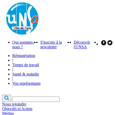
Qui sommes-
S'inscrire à la
Découvrir
nous ?
newsletter
l'UNSA
Rémunération
|
Temps de travail
|
Santé & maladie
|
Vos représentants
Nous rejoindre
Objectifs et Action
Médias