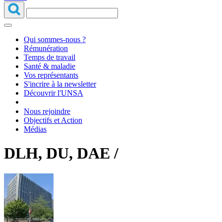
Qui sommes-nous ?
Rémunération
Temps de travail
Santé & maladie
Vos représentants
S'incrire à la newsletter
Découvrir l'UNSA
Nous rejoindre
Objectifs et Action
Médias
DLH, DU, DAE /