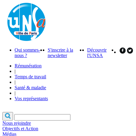
Qui sommes-
S'inscrire à la
Découvrir
nous ?
newsletter
l'UNSA
Rémunération
|
Temps de travail
|
Santé & maladie
|
Vos représentants
Nous rejoindre
Objectifs et Action
Médias