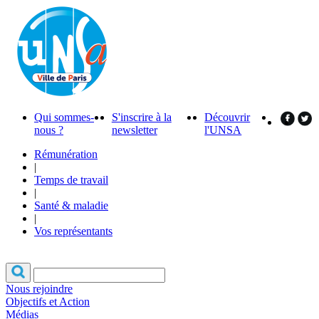
Qui sommes-
S'inscrire à la
Découvrir
nous ?
newsletter
l'UNSA
Rémunération
|
Temps de travail
|
Santé & maladie
|
Vos représentants
Nous rejoindre
Objectifs et Action
Médias