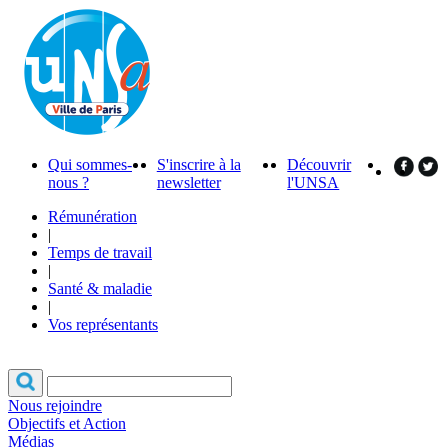
Qui sommes-
S'inscrire à la
Découvrir
nous ?
newsletter
l'UNSA
Rémunération
|
Temps de travail
|
Santé & maladie
|
Vos représentants
Nous rejoindre
Objectifs et Action
Médias