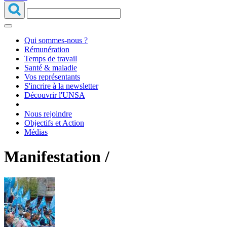
Qui sommes-nous ?
Rémunération
Temps de travail
Santé & maladie
Vos représentants
S'incrire à la newsletter
Découvrir l'UNSA
Nous rejoindre
Objectifs et Action
Médias
Manifestation /