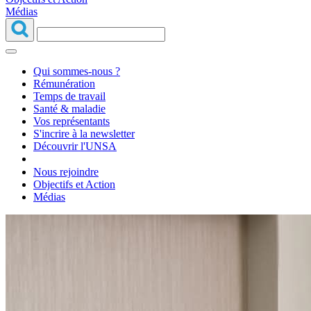
Médias
Qui sommes-nous ?
Rémunération
Temps de travail
Santé & maladie
Vos représentants
S'incrire à la newsletter
Découvrir l'UNSA
Nous rejoindre
Objectifs et Action
Médias