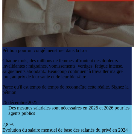
Pétition pour un congé menstruel dans la Loi
Chaque mois, des millions de femmes affrontent des douleurs
invalidantes : migraines, vomissements, vertiges, fatigue intense,
saignements abondant...Beaucoup continuent à travailler malgré
tout, au prix de leur santé et de leur bien-être.
Parce qu'il est temps de temps de reconnaître cette réalité. Signez la
pétition
26 décembre 2025
Des mesures salariales sont nécessaires en 2025 et 2026 pour les
agents publics
2,8 %
Evolution du salaire mensuel de base des salariés du privé en 2024