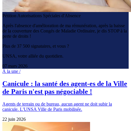
Pétition Autorisations Spéciales d'Absence
Après l'absence d'amélioration de ma rémunération, après la baisse
de la couverture des Congés de Maladie Ordinaire, je dis STOP à la
perte de droits !
Plus de 37 500 signataires, et vous ?
UNSA, votre alliée du quotidien.
07 mars 2026
À la une /
Canicule : la santé des agent-es de la Ville
de Paris n'est pas négociable !
Agents de terrain ou de bureau, aucun agent ne doit subir la
canicule. L'UNSA Ville de Paris mobilisée.
22 juin 2026