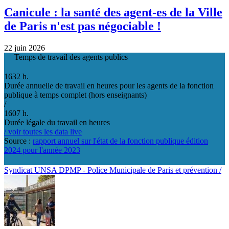
Canicule : la santé des agent-es de la Ville
de Paris n'est pas négociable !
22 juin 2026
Temps de travail des agents publics
1632 h.
Durée annuelle de travail en heures pour les agents de la fonction
publique à temps complet (hors enseignants)
/
1607 h.
Durée légale du travail en heures
/ voir toutes les data live
Source :
rapport annuel sur l'état de la fonction publique édition
2024 pour l'année 2023
Syndicat UNSA DPMP - Police Municipale de Paris et prévention /