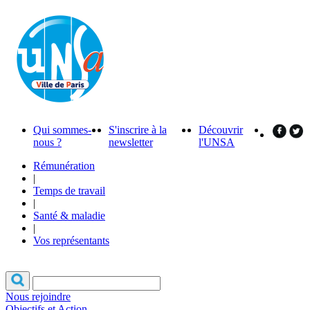
Qui sommes-
S'inscrire à la
Découvrir
nous ?
newsletter
l'UNSA
Rémunération
|
Temps de travail
|
Santé & maladie
|
Vos représentants
Nous rejoindre
Objectifs et Action